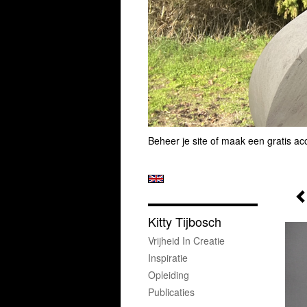
Beheer je site
of
maak een gratis ac
Kitty Tijbosch
Vrijheid In Creatie
Inspiratie
Opleiding
Publicaties