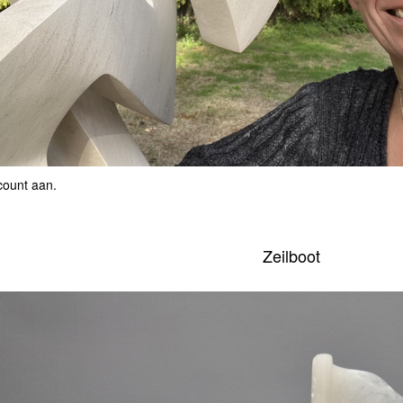
count aan
.
Zeilboot