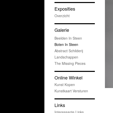
Exposities
Overzicht
Galerie
Beelden In Steen
Boten In Steen
Abstract Schilderij
Landschappen
The Missing Pieces
Online Winkel
Kunst Kopen
Kunstkaart Versturen
Links
Interessante Links