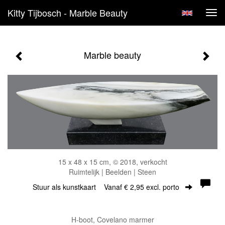
Kitty Tijbosch - Marble Beauty
Tog
navi
Marble beauty
15 x 48 x 15 cm, © 2018, verkocht
Ruimtelijk | Beelden | Steen
Stuur als kunstkaart
Vanaf € 2,95 excl. porto
H-boot, Covelano marmer