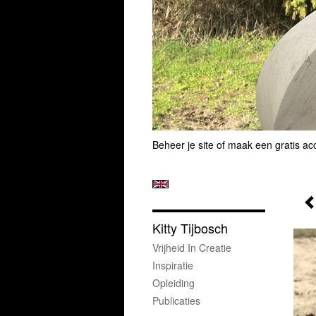
Beheer je site
of
maak een gratis ac
Kitty Tijbosch
Vrijheid In Creatie
Inspiratie
Opleiding
Publicaties