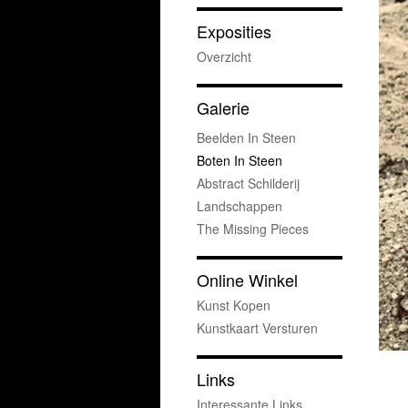
Exposities
Overzicht
Galerie
Beelden In Steen
Boten In Steen
Abstract Schilderij
Landschappen
The Missing Pieces
Online Winkel
Kunst Kopen
Kunstkaart Versturen
Links
Interessante Links