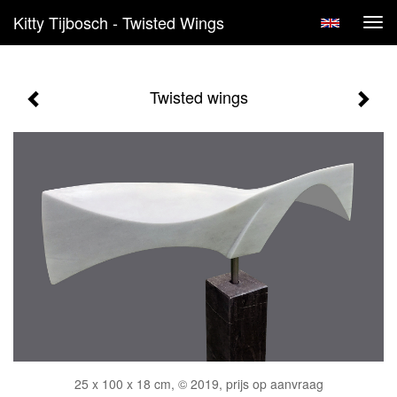
Kitty Tijbosch - Twisted Wings
Tog
navi
Twisted wings
25 x 100 x 18 cm, © 2019, prijs op aanvraag