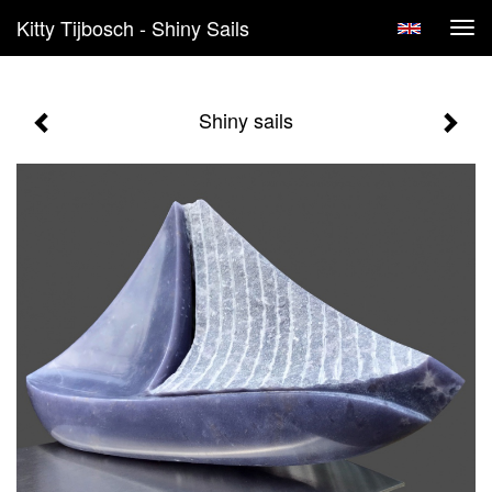
Kitty Tijbosch - Shiny Sails
Tog
navi
Shiny sails