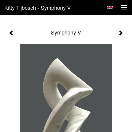
Kitty Tijbosch - Symphony V
Tog
navi
Symphony V