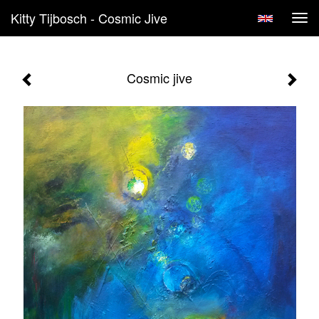
Kitty Tijbosch - Cosmic Jive
Tog
navi
Cosmic jive