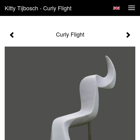
Kitty Tijbosch - Curly Flight
Tog
navi
Curly Flight